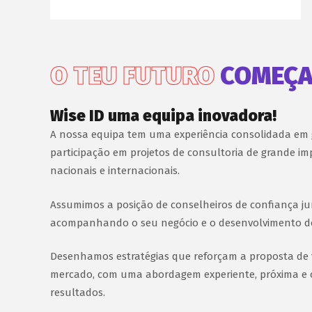
O TEU FUTURO
COMEÇA
Wise ID uma equipa inovadora!
A nossa equipa tem uma experiência consolidada em
Idalina Teixeira
Sílvia Carvalh
participação em projetos de consultoria de grande i
Chief Executive Officer
Gestora de
Desenvolvimento
nacionais e internacionais.
Negócio
Assumimos a posição de conselheiros de confiança jun
acompanhando o seu negócio e o desenvolvimento do
io Coutinho
enter Technician
Desenhamos estratégias que reforçam a proposta de
mercado, com uma abordagem experiente, próxima e 
resultados.