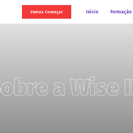
Início
Formação
Vamos Começar
obre a Wise 