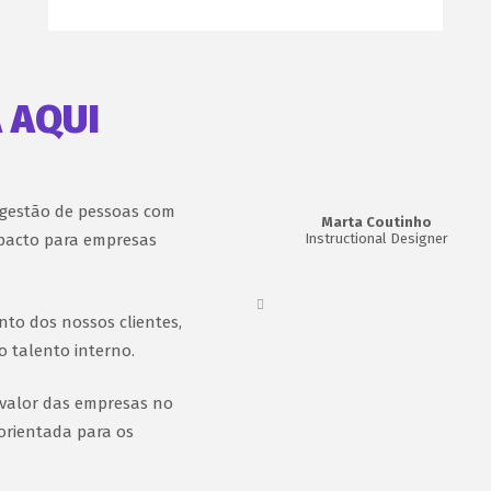
 AQUI
 gestão de pessoas com
o
Maria Marques
Marta Coutinho
mpacto para empresas
Técnica de Formação
Instructional Designer
 de
to dos nossos clientes,
 talento interno.
 valor das empresas no
orientada para os