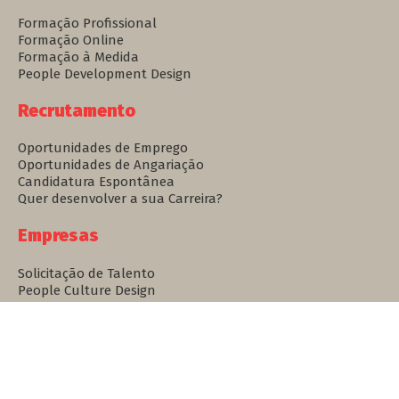
Formação Profissional
Formação Online
Formação à Medida
People Development Design
Recrutamento
Oportunidades de Emprego
Oportunidades de Angariação
Candidatura Espontânea
Quer desenvolver a sua Carreira?
Empresas
Solicitação de Talento
People Culture Design
Formação
Wise ID
Sobre nós
Notícias