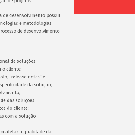
ão de projetos.
pa de desenvolvimento possui
cnologias e metodologias
processo de desenvolvimento
ional de soluções
 o cliente;
lo, “release notes” e
pecificidade da solução;
olvimento;
dade das soluções
os do cliente;
das com a solução
m afetar a qualidade da