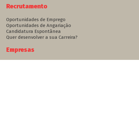
Recrutamento
Oportunidades de Emprego
Oportunidades de Angariação
Candidatura Espontânea
Quer desenvolver a sua Carreira?
Empresas
Solicitação de Talento
People Culture Design
Formação
Wise ID
Sobre nós
Notícias
Contatos
Linkedin
Pessoas + Talento