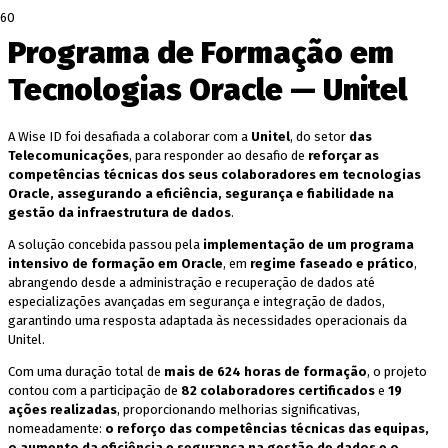
Programa de Formação em
Tecnologias Oracle — Unitel
A Wise ID foi desafiada a colaborar com a
Unitel
, do setor
das
Telecomunicações
, para responder ao desafio de
reforçar as
competências técnicas dos seus colaboradores em tecnologias
Oracle, assegurando a eficiência, segurança e fiabilidade na
gestão da infraestrutura de dados
.
A solução concebida passou pela
implementação de um programa
intensivo de formação em Oracle
, em
regime faseado e prático
,
abrangendo desde a administração e recuperação de dados até
especializações avançadas em segurança e integração de dados,
garantindo uma resposta adaptada às necessidades operacionais da
Unitel.
Com uma duração total de
mais de 624 horas de formação
, o projeto
contou com a participação de
82 colaboradores certificados
e
19
ações realizadas
, proporcionando melhorias significativas,
nomeadamente:
o reforço das competências técnicas das equipas,
o aumento da eficiência e segurança na gestão de dados e o