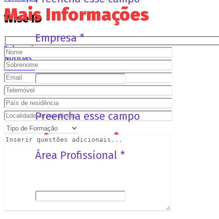
Mais Informações
Wise ID
Empresa *
Sobre nós
Notícias
Contatos
Linkedin
Preencha esse campo
Área Profissional *