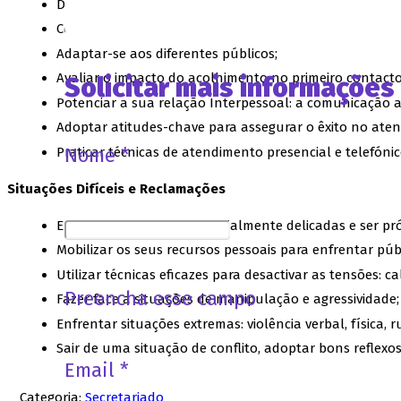
Determinar os factores que influenciam a comunicação
Conhecer-se melhor para dominar as suas reacções face 
Adaptar-se aos diferentes públicos;
Avaliar o impacto do acolhimento no primeiro contact
Solicitar mais informações
Potenciar a sua relação Interpessoal: a comunicação as
Adoptar atitudes-chave para assegurar o êxito no atendi
Nome *
Praticar técnicas de atendimento presencial e telefón
Situações Difíceis e Reclamações
Enfrentar situações potencialmente delicadas e ser pró
Mobilizar os seus recursos pessoais para enfrentar públ
Utilizar técnicas eficazes para desactivar as tensões: 
Preencha esse campo
Fazer face a situações de manipulação e agressividade;
Enfrentar situações extremas: violência verbal, física,
Sair de uma situação de conflito, adoptar bons reflexos:
Email *
Categoria:
Secretariado