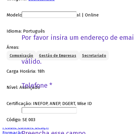
Formação
Modelo:
Misto - Hibrido | Presencial | Online
Formação Profissional
Idioma:
Português
Formação Online
Por favor insira um endereço de emai
Formação à Medida
People Development Design
Áreas:
Recrutamento
Comunicação
Gestão de Empresas
Secretariado
válido.
Carga Horária:
18h
Oportunidades de Emprego
Oportunidades de Angariação
Telefone *
Candidatura Espontânea
Nível:
Avançado
Quer desenvolver a sua Carreira?
Empresas
Certificação:
INEFOP, ANEP, DGERT, Wise ID
Código:
SE 003
Solicitação de Talento
People Culture Design
Preencha esse campo
Formação