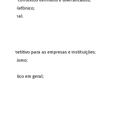
a em contextos definidos e diversificados;
ico e telefónico;
 relacional.
l competitivo para as empresas e instituições;
issionalismo;
dimento;
e do público em geral;