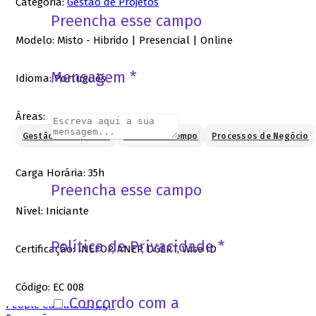
Categoria:
Gestão de Projetos
Preencha esse campo
Formação
Modelo:
Misto - Hibrido | Presencial | Online
Formação Profissional
Mensagem *
Idioma:
Português
Formação Online
Formação à Medida
People Development Design
Áreas:
Recrutamento
Gestão de Empresas
Gestão de Tempo
Processos de Negócio
Carga Horária:
35h
Oportunidades de Emprego
Preencha esse campo
Oportunidades de Angariação
Candidatura Espontânea
Nível:
Iniciante
Quer desenvolver a sua Carreira?
Política de Privacidade
*
Empresas
Certificação:
INEFOP, ANEP, DGERT, Wise ID
Código:
EC 008
Solicitação de Talento
Concordo com a
Política de Privac
People Culture Design