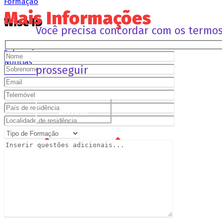
Formação
Mais Informações
Wise ID
Você precisa concordar com os termo
Sobre nós
Notícias
prosseguir
Contatos
Linkedin
ENVIAR