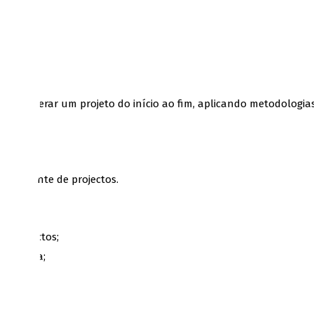
ara liderar um projeto do início ao fim, aplicando metodologias
o corrente de projectos.
e projectos;
odológica;