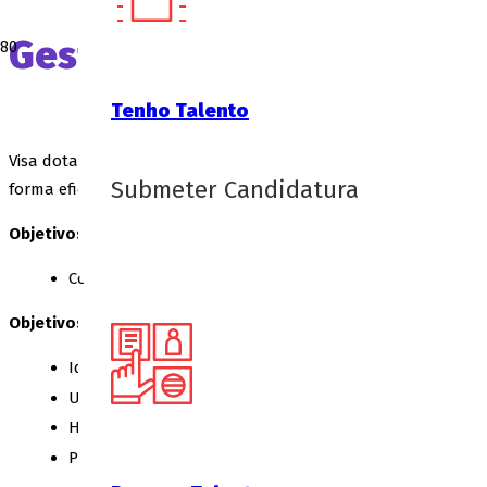
Gestão de Projetos
Tenho Talento
Visa dotar os participantes das competências e conhecimentos p
Submeter Candidatura
forma eficaz.
Objetivos Gerais:
Conhecer as técnicas e ferramentas necessárias à gestã
Objetivos Específicos:
Identificar os instrumentos de apoio ao planeamento d
Utilizar os instrumentos de forma sistematizada e met
Homogeneizar a informação em ambiente de projecto;
Planear e controlar projectos.