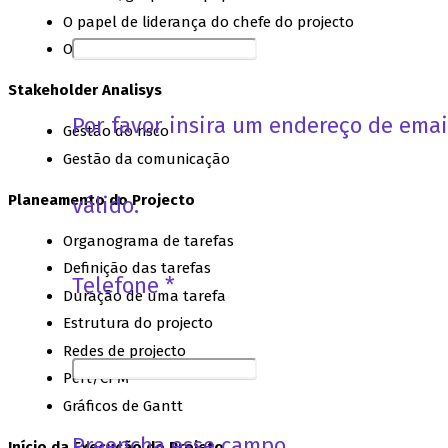
O papel de liderança do chefe do projecto
O líder técnico
Stakeholder Analisys
Por favor insira um endereço de emai
Gestão do risco
Gestão da comunicação
Planeamento do Projecto
válido.
Organograma de tarefas
Definição das tarefas
Telefone *
Duração de uma tarefa
Estrutura do projecto
Redes de projecto
Pert/CPM
Gráficos de Gantt
Preencha esse campo
Início da Execução do Projeto