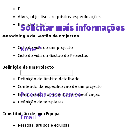
Primeira etapa da abordagem do projecto
Alvos, objectivos, requisitos, especificações
Brainstorming
Solicitar mais informações
Metodologia da Gestão de Projectos
Ciclo de vida de um projecto
Nome *
Ciclo de vida da Gestão de Projectos
Definição de um Projecto
Definição do âmbito detalhado
Conteúdo da especificação de um projecto
Preencha esse campo
Estrutura do documento de especificação
Definição de templates
Constituição de uma Equipa
Email *
Pessoas, grupos e equipas