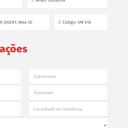
Nível:
Iniciante
, DGERT, Wise ID
Código:
VM 016
mações