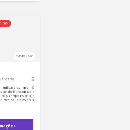
GICAS
MODELO: MISTO
vançado
 utilizadores que já
sicos do Microsoft Word
s mais complexas para a
umentos profissionais,
rmações