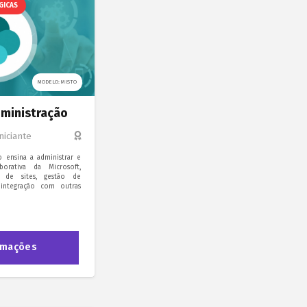
GICAS
MODELO: MISTO
dministração
Iniciante
o ensina a administrar e
borativa da Microsoft,
 de sites, gestão de
 integração com outras
rmações