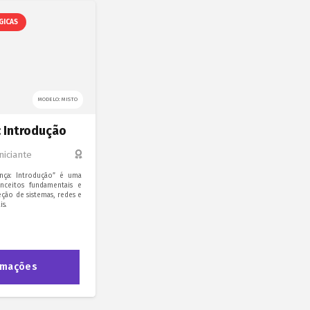
GICAS
MODELO: MISTO
 Introdução
Iniciante
nça: Introdução” é uma
nceitos fundamentais e
teção de sistemas, redes e
is.
rmações