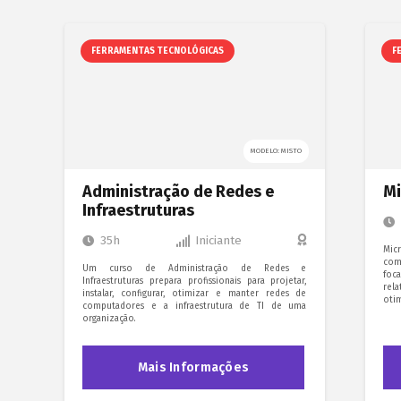
FERRAMENTAS TECNOLÓGICAS
F
MODELO: MISTO
Administração de Redes e
Mi
Infraestruturas
35h
Iniciante
Mi
com
Um curso de Administração de Redes e
foc
Infraestruturas prepara profissionais para projetar,
rel
instalar, configurar, otimizar e manter redes de
oti
computadores e a infraestrutura de TI de uma
organização.
Mais Informações