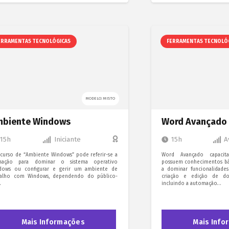
ERRAMENTAS TECNOLÓGICAS
FERRAMENTAS TECNOLÓ
MODELO: MISTO
biente Windows
Word Avançado
15h
Iniciante
15h
A
curso de “Ambiente Windows” pode referir-se a
Word Avançado capacita
mação para dominar o sistema operativo
possuem conhecimentos bá
dows ou configurar e gerir um ambiente de
a dominar funcionalidade
balho com Windows, dependendo do público-
criação e edição de doc
.
incluindo a automação…
Mais Informações
Mais Info