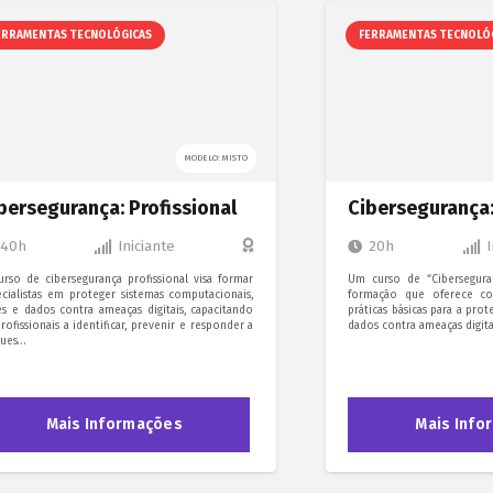
ERRAMENTAS TECNOLÓGICAS
FERRAMENTAS TECNOLÓ
MODELO: MISTO
bersegurança: Profissional
Cibersegurança:
40h
Iniciante
20h
urso de cibersegurança profissional visa formar
Um curso de “Cibersegura
ecialistas em proteger sistemas computacionais,
formação que oferece co
es e dados contra ameaças digitais, capacitando
práticas básicas para a pro
rofissionais a identificar, prevenir e responder a
dados contra ameaças digita
ques…
Mais Informações
Mais Info