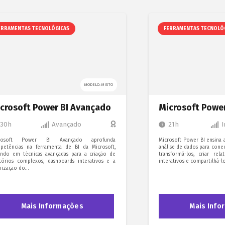
ERRAMENTAS TECNOLÓGICAS
FERRAMENTAS TECNOLÓ
MODELO: MISTO
crosoft Power BI Avançado
Microsoft Power
30h
Avançado
21h
I
crosoft Power BI Avançado aprofunda
Microsoft Power BI ensina 
petências na ferramenta de BI da Microsoft,
análise de dados para conec
ando em técnicas avançadas para a criação de
transformá-los, criar rela
atórios complexos, dashboards interativos e a
interativos e compartilhá-l
mização do…
Mais Informações
Mais Info