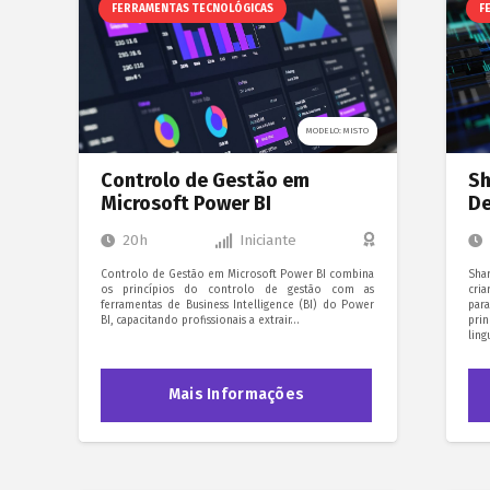
FERRAMENTAS TECNOLÓGICAS
F
MODELO: MISTO
Controlo de Gestão em
Sh
Microsoft Power BI
De
20h
Iniciante
Controlo de Gestão em Microsoft Power BI combina
Sha
os princípios do controlo de gestão com as
cria
ferramentas de Business Intelligence (BI) do Power
par
BI, capacitando profissionais a extrair…
pri
lin
Mais Informações