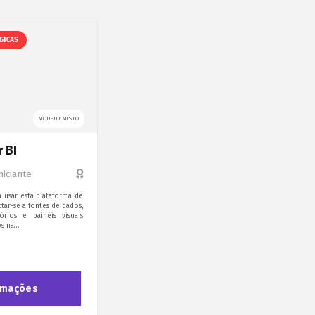
GICAS
MODELO: MISTO
 BI
niciante
a usar esta plataforma de
tar-se a fontes de dados,
tórios e painéis visuais
os na…
rmações