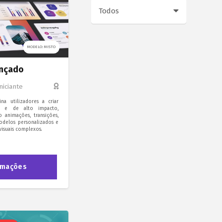
MODELO: MISTO
ançado
Iniciante
na utilizadores a criar
das e de alto impacto,
 animações, transições,
odelos personalizados e
isuais complexos.
rmações