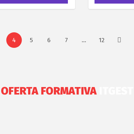
4
5
6
7
…
12
OFERTA FORMATIVA
ITGEST