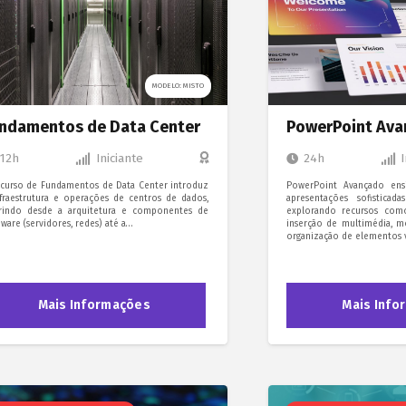
MODELO: MISTO
ndamentos de Data Center
PowerPoint Av
12h
Iniciante
24h
curso de Fundamentos de Data Center introduz
PowerPoint Avançado ensi
nfraestrutura e operações de centros de dados,
apresentações sofistica
rindo desde a arquitetura e componentes de
explorando recursos como
ware (servidores, redes) até a…
inserção de multimédia, m
organização de elementos v
Mais Informações
Mais Info