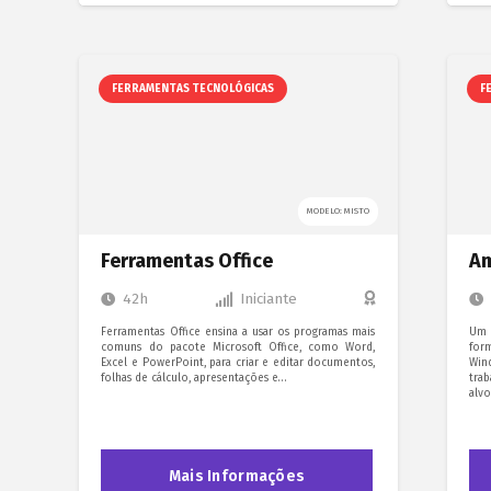
FERRAMENTAS TECNOLÓGICAS
F
MODELO: MISTO
Ferramentas Office
Am
42h
Iniciante
Ferramentas Office ensina a usar os programas mais
Um 
comuns do pacote Microsoft Office, como Word,
for
Excel e PowerPoint, para criar e editar documentos,
Win
folhas de cálculo, apresentações e…
tra
alvo
Mais Informações