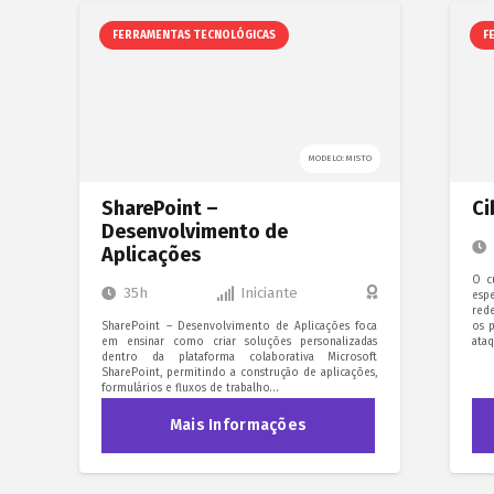
FERRAMENTAS TECNOLÓGICAS
F
MODELO: MISTO
SharePoint –
Ci
Desenvolvimento de
Aplicações
O c
35h
Iniciante
esp
red
SharePoint – Desenvolvimento de Aplicações foca
os p
em ensinar como criar soluções personalizadas
ata
dentro da plataforma colaborativa Microsoft
SharePoint, permitindo a construção de aplicações,
formulários e fluxos de trabalho…
Mais Informações