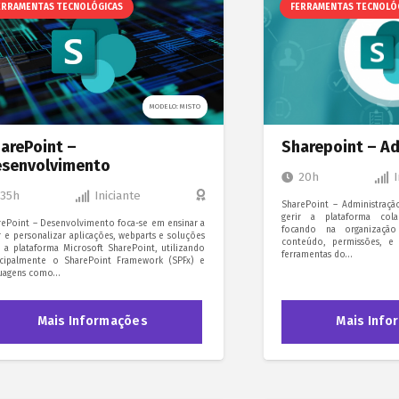
ERRAMENTAS TECNOLÓGICAS
FERRAMENTAS TECNOLÓ
MODELO: MISTO
arePoint –
Sharepoint – A
senvolvimento
20h
35h
Iniciante
SharePoint – Administraçã
gerir a plataforma cola
rePoint – Desenvolvimento foca-se em ensinar a
focando na organização
r e personalizar aplicações, webparts e soluções
conteúdo, permissões, e
a a plataforma Microsoft SharePoint, utilizando
ferramentas do…
ncipalmente o SharePoint Framework (SPFx) e
guagens como…
Mais Informações
Mais Info