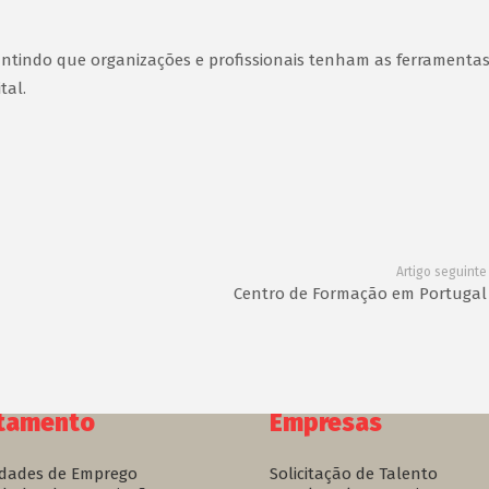
rantindo que organizações e profissionais tenham as ferramenta
tal.
Artigo seguinte
4
Centro de Formação em Portugal
tamento
Empresas
dades de Emprego
Solicitação de Talento