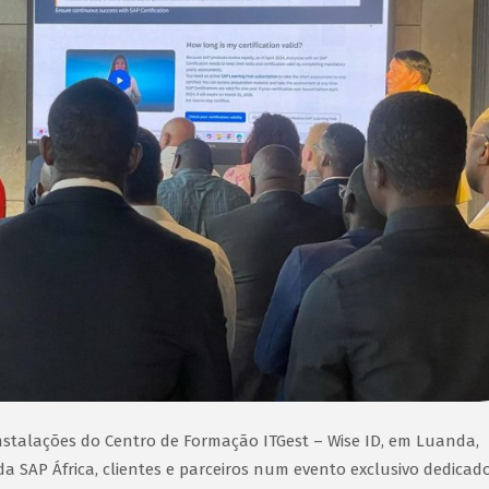
nstalações do Centro de Formação ITGest – Wise ID, em Luanda,
a SAP África, clientes e parceiros num evento exclusivo dedicad