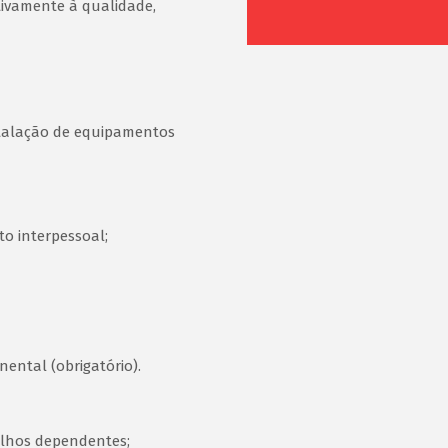
tivamente à qualidade,
stalação de equipamentos
o interpessoal;
ental (obrigatório).
ilhos dependentes;