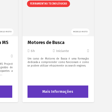
FERRAMENTAS TECNOLÓGICAS
FER
DELO: MISTO
MODELO: MISTO
m MS
Motores de Busca
Adm
6h
Iniciante
30
Um curso de Motores de Busca é uma formação
Admini
dedicada a compreender como funcionam e como
gerenci
MS Project
se podem utilizar eficazmente os search engines.
de uma
 gestão de
monito
cipantes a
a…
Mais Informações