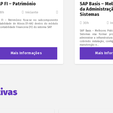
P FI – Património
SAP Basis – Mel
da Administraç
18h
Iniciante
Sistemas
 FI – Património foca-se no subcomponente
30h
In
tabilidade de Ativos (FI-AA) dentro do módulo
ontabilidade Financeira (FI) do sistema SAP.
SAP Basis – Melhores Prát
Sistemas visa formar pro
administrar a infraestrutur
cobrindo instalação, conf
manutenção e…
Mais Informações
Mais Info
ivas