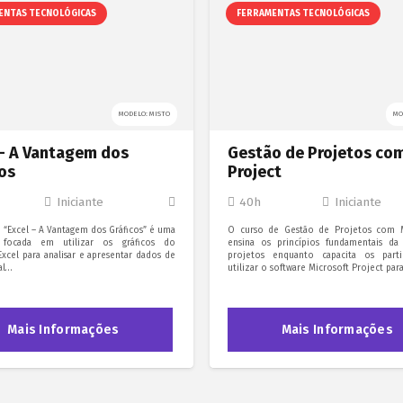
ENTAS TECNOLÓGICAS
FERRAMENTAS TECNOLÓGICAS
MODELO: MISTO
MO
 – A Vantagem dos
Gestão de Projetos co
os
Project
Iniciante
40h
Iniciante
 “Excel – A Vantagem dos Gráficos” é uma
O curso de Gestão de Projetos com 
 focada em utilizar os gráficos do
ensina os princípios fundamentais da
Excel para analisar e apresentar dados de
projetos enquanto capacita os parti
al…
utilizar o software Microsoft Project par
Mais Informações
Mais Informações