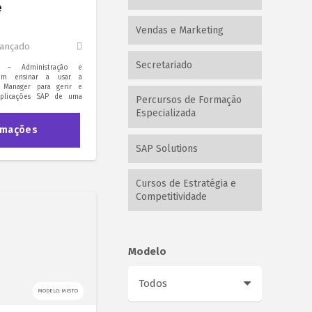
e
Vendas e Marketing
ançado
Secretariado
 – Administração e
 em ensinar a usar a
 Manager para gerir e
aplicações SAP de uma
Percursos de Formação
Especializada
rmações
SAP Solutions
Cursos de Estratégia e
Competitividade
Modelo
MODELO: MISTO