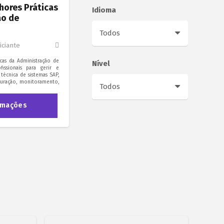
hores Práticas
Idioma
ão de
iciante
icas da Administração de
Nível
fissionais para gerir e
a técnica de sistemas SAP,
iguração, monitoramento,
rmações