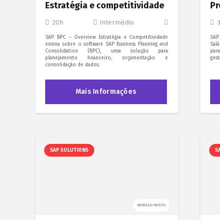
Estratégia e competitividade
Pr
20h
Intermédio
SAP BPC – Overview Estratégia e Competitividade
SAP
ensina sobre o software SAP Business Planning and
Sal
Consolidation (BPC), uma solução para
par
planejamento financeiro, orçamentação e
ges
consolidação de dados.
Mais Informações
SAP SOLUTIONS
S
MODELO: MISTO