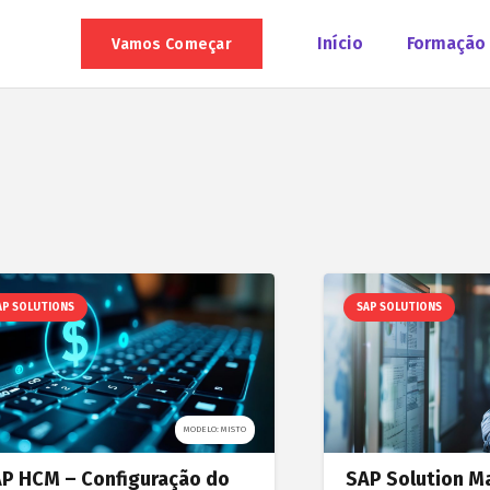
Início
Formação
Vamos Começar
AP SOLUTIONS
SAP SOLUTIONS
MODELO: MISTO
P HCM – Configuração do
SAP Solution M