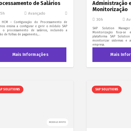
ocessamento de Salários
Administração 
Monitorização
35h
Avançado
30h
Av
 HCM – Configuração do Processamento de
ários ensina a configurar e gerir o módulo SAP
SAP Solution Manager
a o processamento de salários, incluindo a
Monitorização foca-se
tão de folhas de pagamento,…
plataforma SAP Solution
monitorizar sistemas e 
empresa.
Mais Informações
Mais Info
AP SOLUTIONS
SAP SOLUTIONS
MODELO: MISTO