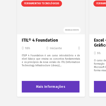
FERRAMENTAS TECNOLÓGICAS
FERRAM
MODELO: MISTO
ITIL® 4 Foundation
Excel
Gráfic
18h
Iniciante
9h
ITIL® 4 Foundation é um curso introdutório e de
nível básico que ensina os conceitos fundamentais
O curso de
e os princípios da nova versão do ITIL (Information
formação
Technology Infrastructure Library),…
Microsoft 
forma visu
Mais Informações