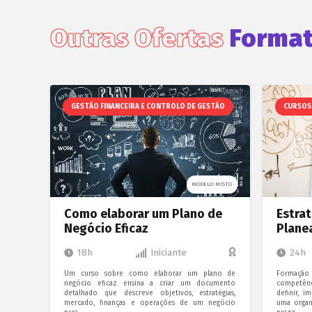
Outras Ofertas
Format
GESTÃO FINANCEIRA E CONTROLO DE GESTÃO
CURSOS 
MODELO: MISTO
Como elaborar um Plano de
Estrat
Negócio Eficaz
Plane
18h
Iniciante
24h
Um curso sobre como elaborar um plano de
Formaçã
negócio eficaz ensina a criar um documento
competênc
detalhado que descreve objetivos, estratégias,
definir, i
mercado, finanças e operações de um negócio
uma organ