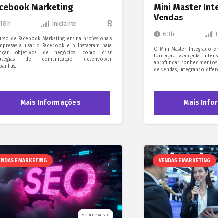
cebook Marketing
Mini Master In
Vendas
18h
Iniciante
63h
urso de Facebook Marketing ensina profissionais
mpresas a usar o Facebook e o Instagram para
O Mini Master Integrado 
ançar objetivos de negócios, como criar
formação avançada, intens
ratégias de comunicação, desenvolver
aprofundar conhecimentos
panhas…
de vendas, integrando dife
Mais Informações
Mais Info
ENDAS E MARKETING
VENDAS E MARKETING
MODELO: MISTO