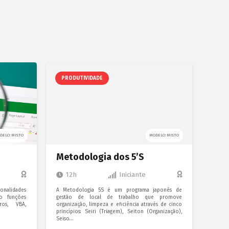
PRODUTIVIDADE
FER
DELO: MISTO
MODELO: MISTO
Metodologia dos 5’S
Mic
12h
Iniciante
3
ionalidades
A Metodologia 5S é um programa japonês de
Micro
o funções
gestão de local de trabalho que promove
compet
ros, VBA,
organização, limpeza e eficiência através de cinco
focand
princípios: Seiri (Triagem), Seiton (Organização),
relató
Seiso…
otimiz