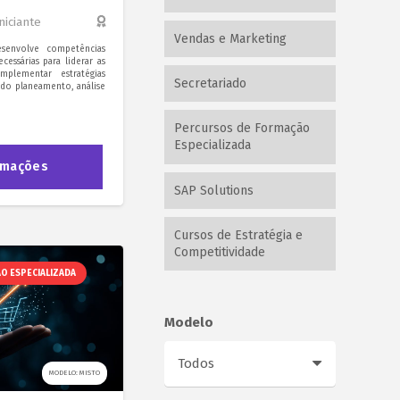
Iniciante
Vendas e Marketing
envolve competências
cessárias para liderar as
plementar estratégias
Secretariado
indo planeamento, análise
Percursos de Formação
Especializada
rmações
SAP Solutions
Cursos de Estratégia e
Competitividade
O ESPECIALIZADA
Modelo
MODELO: MISTO