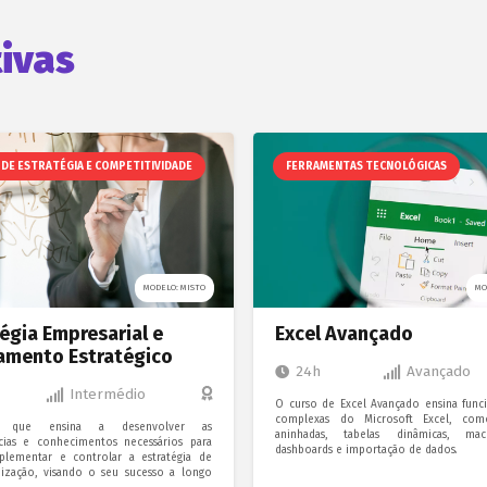
ivas
DE ESTRATÉGIA E COMPETITIVIDADE
FERRAMENTAS TECNOLÓGICAS
MODELO: MISTO
MO
égia Empresarial e
Excel Avançado
amento Estratégico
24h
Avançado
Intermédio
O curso de Excel Avançado ensina func
complexas do Microsoft Excel, com
o que ensina a desenvolver as
aninhadas, tabelas dinâmicas, mac
ias e conhecimentos necessários para
dashboards e importação de dados.
mplementar e controlar a estratégia de
ização, visando o seu sucesso a longo