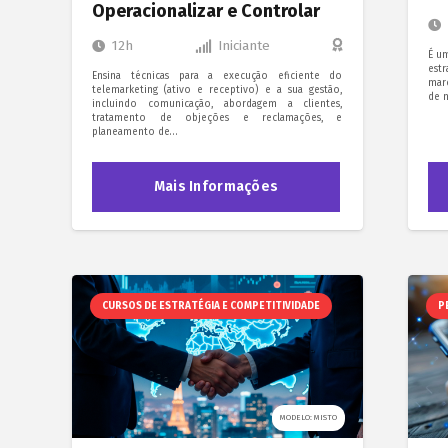
Operacionalizar e Controlar
12h
Iniciante
É u
est
Ensina técnicas para a execução eficiente do
mar
telemarketing (ativo e receptivo) e a sua gestão,
de n
incluindo comunicação, abordagem a clientes,
tratamento de objeções e reclamações, e
planeamento de…
Mais Informações
CURSOS DE ESTRATÉGIA E COMPETITIVIDADE
P
MODELO: MISTO