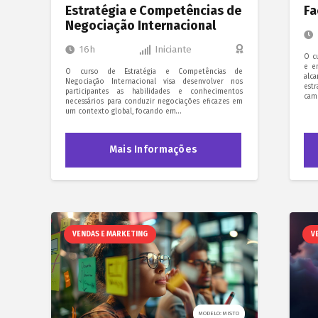
Estratégia e Competências de
Fa
Negociação Internacional
16h
Iniciante
O c
e e
O curso de Estratégia e Competências de
alc
Negociação Internacional visa desenvolver nos
est
participantes as habilidades e conhecimentos
cam
necessários para conduzir negociações eficazes em
um contexto global, focando em…
Mais Informações
VENDAS E MARKETING
V
MODELO: MISTO