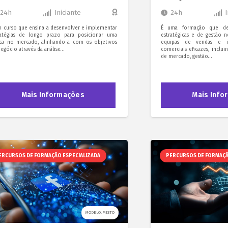
24h
Iniciante
24h
m curso que ensina a desenvolver e implementar
É uma formação que des
ratégias de longo prazo para posicionar uma
estratégicas e de gestão ne
ca no mercado, alinhando-a com os objetivos
equipas de vendas e im
egócio através da análise…
comerciais eficazes, inclu
de mercado, gestão…
Mais Informações
Mais Info
ERCURSOS DE FORMAÇÃO ESPECIALIZADA
PERCURSOS DE FORMAÇÃ
MODELO: MISTO