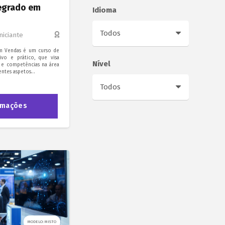
tegrado em
Idioma
Iniciante
em Vendas é um curso de
ivo e prático, que visa
Nível
 e competências na área
rentes aspetos…
rmações
MODELO: MISTO