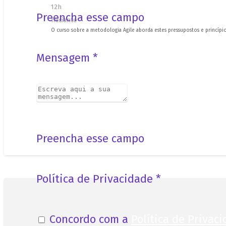
12h
Preencha esse campo
Iniciante
O curso sobre a metodologia Agile aborda estes pressupostos e princíp
Mensagem *
Preencha esse campo
Política de Privacidade
*
Concordo com a
Política de Privac