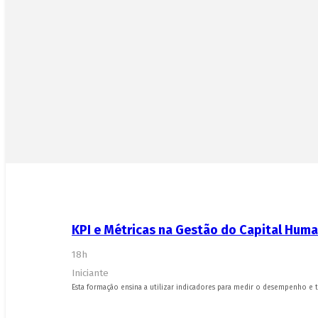
Formação
KPI e Métricas na Gestão do Capital Hum
Formação Profissional
Formação Online
18h
Formação à Medida
Iniciante
People Development Design
Esta formação ensina a utilizar indicadores para medir o desempenho e t
Recrutamento